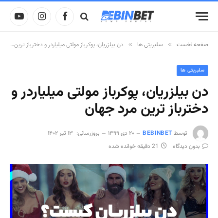
فیسبوک
اینستاگرام
یوتیوب
صفحه نخست
»
سلبریتی ها
»
دن بیلزریان، پوکرباز مولتی میلیاردر و دخترباز ترین مرد جهان
سلبریتی ها
دن بیلزریان، پوکرباز مولتی میلیاردر و
دخترباز ترین مرد جهان
توسط
BEBINBET
۲۰ دی ۱۳۹۹
بروزرسانی:
۱۳ تیر ۱۴۰۲
بدون دیدگاه
21 دقیقه خوانده شده