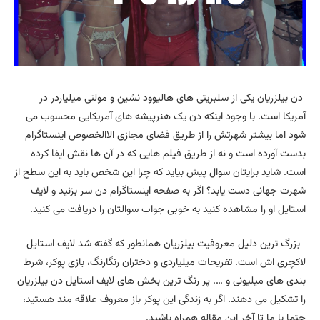
دن بیلزریان یکی از سلبریتی های هالیوود نشین و مولتی میلیاردر در
آمریکا است. با وجود اینکه دن یک هنرپیشه های آمریکایی محسوب می
شود اما بیشتر شهرتش را از طریق فضای مجازی الاالخصوص اینستاگرام
بدست آورده است و نه از طریق فیلم هایی که در آن ها نقش ایفا کرده
است. شاید برایتان سوال پیش بیاید که چرا این شخص باید به این سطح از
شهرت جهانی دست یابد؟ اگر به صفحه اینستاگرام دن سر بزنید و لایف
استایل او را مشاهده کنید به خوبی جواب سوالتان را دریافت می کنید.
بزرگ ترین دلیل معروفیت بیلزریان همانطور که گفته شد لایف استایل
لاکچری اش است. تفریحات میلیاردی و دختران رنگارنگ، بازی پوکر، شرط
بندی های میلیونی و …. پر رنگ ترین بخش های لایف استایل دن بیلزریان
را تشکیل می دهند. اگر به زندگی این پوکر باز معروف علاقه مند هستید،
حتما با ما تا آخر این مقاله همراه باشید.